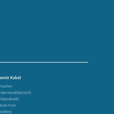
este Kabel
rnsehen
nder/Kanalübersicht
itbandtarife
este-Pure
eedtest