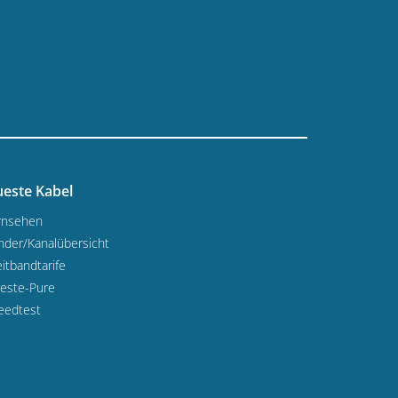
este Kabel
rnsehen
nder/Kanalübersicht
itbandtarife
este-Pure
eedtest